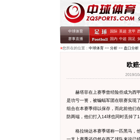
中球体育
国际
英超
意甲
赛事直播
国内
中超
国足
您所在的位置：
中球体育
>>
分析
>>
盘口分析
欧赔
2019/1
赫塔菲在上赛季曾经险些成为西
是功亏一篑，被蝙蝠军团在联赛实现
组合在本赛季得以保存，而此前他们在
防两端，他们打入14球也同时丢掉了
格拉纳达本赛季堪称一匹黑马，他
一支上赛季还仍然在西乙球队来说已