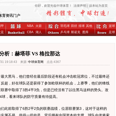
你好，欢迎光临中球体育！
法律声明
| 设本站为首页
体育资讯门户
西甲
NBA
火箭
羽毛球
田径
排球
其他
篮球
女足
CBA
湖人
乒乓球
斯诺克
图库
足球
分析：赫塔菲 VS 格拉那达
0/31 19:18:43 来源:
中球体育网
点击:4367
甲最大黑马，他们曾经在最后阶段还有机会冲击欧冠席位，不过最终还
了反超，好在球队还是获得了参加欧联杯的机会，上赛季，他们的锋线
联赛中取得了3胜4平3负，但是已经没有了以往黑马这样的势头。攻
14球，看来球队的防守质量有待提高。
们此前取得了6胜2平2负的联赛战绩，位居联赛第3，这对于这样的
经实属不易，值得一提的是，背后拥有中国资本的支撑，球队由老将索