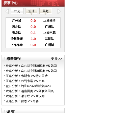
赛事中心
中超
篮球
英超
0-0
广州城
上海海港
0-0
河北队
广州队
0-1
青岛队
上海申花
2-0
沧州雄狮
武汉队
0-0
上海海港
广州城
彩事快报
更多>>
欧赔分析：乌兹别克斯坦国奥 VS 韩国
欧赔分析：乌兹别克斯坦国奥 VS 韩国
亚赔分析：韦斯卡 VS 特内里费
亚赔分析：巴列卡诺 VS 卢高
盘口分析：约旦U23vs阿联酋U23
欧赔分析：越南国奥 VS 阿联酋国奥
欧赔分析：谢菲联 VS 西汉姆
亚赔分析：雷恩 VS 马赛
调 查