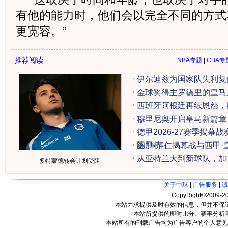
有他的能力时，他们会以完全不同的方式
更宽容。”
推荐阅读
NBA专题
|
CBA专
伊尔迪兹为国家队失利复
金球奖得主罗德里的皇马
西班牙阿根廷再续恩怨，
穆里尼奥开启皇马新篇章
德甲2026-27赛季揭幕
图加特
德甲·拜仁揭幕战与西甲
从亚特兰大到新球队，加
多特蒙德转会计划受阻
关于中球
|
广告服务
|
诚
CopyRight©2009-20
本站力求提供及时有效的信息，但并不保
本站所提供的即时比分、赛事分析
本站所有的刊载广告均为广告客户的个人意见