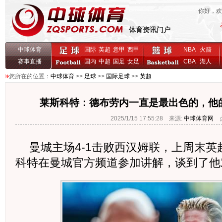
你好，
体育资讯门户
中球体育
国际
英超
意甲
西甲
NBA
火箭
赛事直播
国内
中超
国足
女足
CBA
湖人
您所在的位置：
中球体育
>>
足球
>>
国际足球
>>
英超
莱斯科特：德布劳内一直是最出色的，他
2025/1/15 17:55:28 来源:
中球体育网
点
曼城主场4-1击败西汉姆联，上周末英
科特在曼城官方频道参加讲解，谈到了他