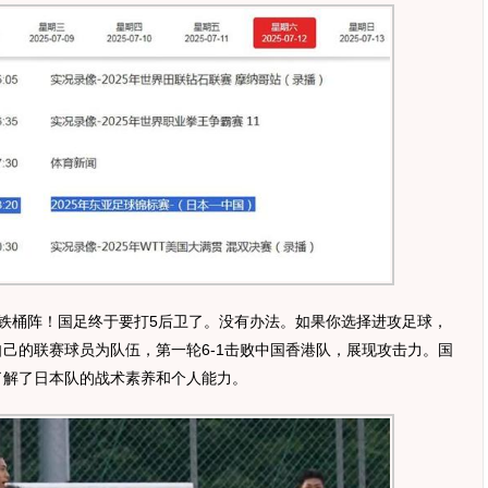
铁桶阵！国足终于要打5后卫了。没有办法。如果你选择进攻足球，
己的联赛球员为队伍，第一轮6-1击败中国香港队，展现攻击力。国
了解了日本队的战术素养和个人能力。