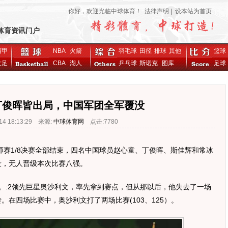
你好，欢迎光临中球体育！
法律声明
| 设本站为首页
体育资讯门户
西甲
NBA
火箭
羽毛球
田径
排球
其他
篮球
女足
CBA
湖人
乒乓球
斯诺克
图库
足球
丁俊晖皆出局，中国军团全军覆没
/14 18:13:29 来源:
中球体育网
点击:7780
大师赛1/8决赛全部结束，四名中国球员赵心童、丁俊晖、斯佳辉和常冰
没，无人晋级本次比赛八强。
。:2领先巨星奥沙利文，率先拿到赛点，但从那以后，他失去了一场
在四场比赛中，奥沙利文打了两场比赛(103、125）。