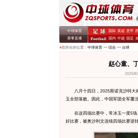
中球体育
国际
英超
意甲
赛事直播
国内
中超
国足
您所在的位置：
中球体育
>>
综合
>>
台球
赵心童、
2025/8
八月十四日，2025斯诺克沙特
玉全部落败。因此，中国军团全军覆
在这四场比赛中，常冰玉一度5场
好比赛，被奥沙利文连续四场比赛逆转。