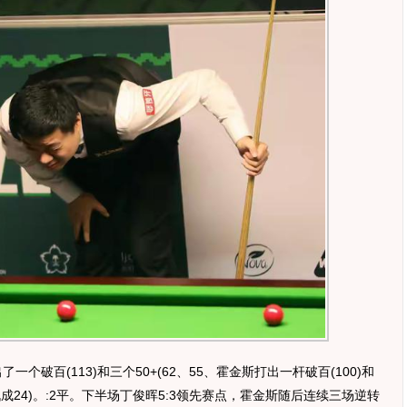
个破百(113)和三个50+(62、55、霍金斯打出一杆破百(100)和
方战成24)。:2平。下半场丁俊晖5:3领先赛点，霍金斯随后连续三场逆转