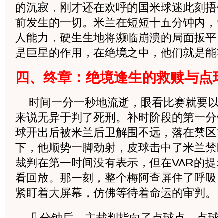
的沉寂，刚才还在欢呼的国米球迷此刻捂
前发生的一切。米兰在短短十五分钟内，
人能力，硬生生地将濒临崩溃的局面扳平
是巨星的作用，在绝境之中，他们就是能
四、终章：绝境逢生的救赎与点
时间一分一秒地流逝，眼看比赛就要
来说无异于判了死刑。补时阶段的第一分
球开出后被米兰后卫解围不远，落在禁区
下，他顺势一脚劲射，皮球击中了米兰禁
裁判在第一时间没有表示，但在VAR的
看回放。那一刻，整个梅阿查屏住了呼吸
紧盯着大屏幕，仿佛等待着命运的审判。
几分钟后，主裁判指向了点球点。点