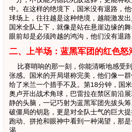
中。在这样的绝境下，国米没有退路，他
球场上，往往越是这种绝境，越能激发出
国米全队上下，就像是站在悬崖边缘的舞
眼前却是必须跨越的鸿沟，他们没有退路
二、上半场：蓝黑军团的红色怒
比赛哨响的那一刻，你能清晰地感受
张感。国米的开局堪称完美，他们像一群
给了米兰一个措手不及。第18分钟，国
奥卢开出战术角球，巴雷拉在禁区前沿展
静的头脑，一记巧射为蓝黑军团先拔头筹
破僵局的钥匙，更是对全队士气的巨大提
跑动、拼抢和眼神中看到一种渴望，那是
渴。