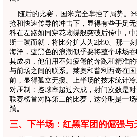
随后的比赛，国米完全掌控了局势。
抢和快速传导的冲击下，显得有些手足无
科在左路如同穿花蝴蝶般突破后传中，中
斯一蹴而就，将比分扩大为2比0。那一
海洋，蓝黑色的浪潮似乎要将整个球场吞
其成功，他们用不知疲倦的奔跑和精准的
与前场之间的联系。莱奥和普利西奇在国
前，显得孤立无援。上半场的技术统计冷
对压制：控球率超过六成，射门次数是对
联赛榜首对阵第二的比赛，这分明是一场
躏。
三、下半场：红黑军团的倔强与