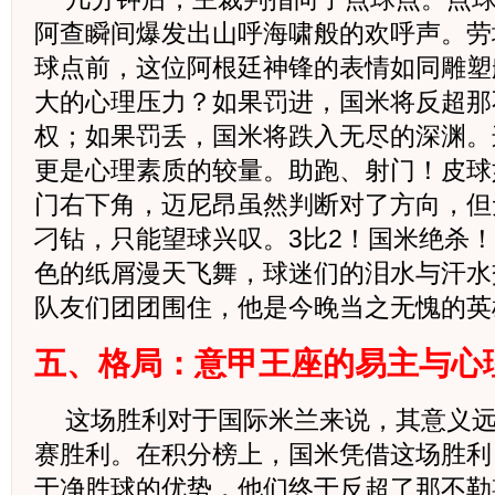
阿查瞬间爆发出山呼海啸般的欢呼声。劳
球点前，这位阿根廷神锋的表情如同雕塑
大的心理压力？如果罚进，国米将反超那
权；如果罚丢，国米将跌入无尽的深渊。
更是心理素质的较量。助跑、射门！皮球
门右下角，迈尼昂虽然判断对了方向，但
刁钻，只能望球兴叹。3比2！国米绝杀
色的纸屑漫天飞舞，球迷们的泪水与汗水
队友们团团围住，他是今晚当之无愧的英
五、格局：意甲王座的易主与心
这场胜利对于国际米兰来说，其意义
赛胜利。在积分榜上，国米凭借这场胜利
于净胜球的优势，他们终于反超了那不勒