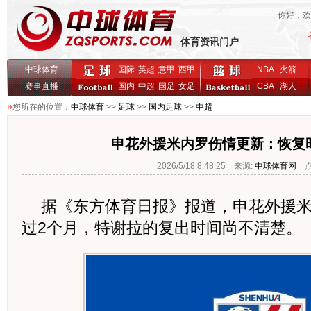
你好，
体育资讯门户
中球体育
国际
英超
意甲
西甲
NBA
火箭
赛事直播
国内
中超
国足
女足
CBA
湖人
您所在的位置：
中球体育
>>
足球
>>
国内足球
>>
中超
申花外援米内罗伤情更新：恢复
2026/5/18 8:48:25 来源:
中球体育网
点击
据《东方体育日报》报道，申花外援
过2个月，特谢拉的复出时间尚不清楚。