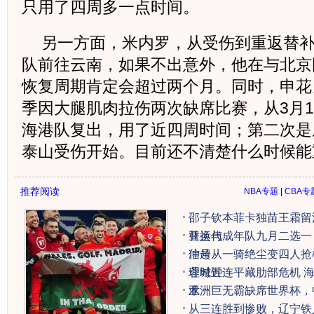
只用了四周多一点时间。
另一方面，米内罗，从受伤到重返替
队前往云南，如果不出意外，他在与北京
恢复周期肯定会超过两个月。同时，申花
季因大腿肌肉拉伤两次缺席比赛，从3月1
海港队复出，用了近四周时间；第二次是
泰山受伤开始。目前还不清楚什么时候能
推荐阅读
NBA专题
|
CBA专
邵子钦本菲卡独苗王霜留
替换代
亚运与成年队九月二选一
信号
冲超从一骑绝尘变四人抢
理时钟
蓉城五连平藏肋部危机 
术
亚洲巨无霸缺席世界杯，
从三连胜到惨败，辽宁铁