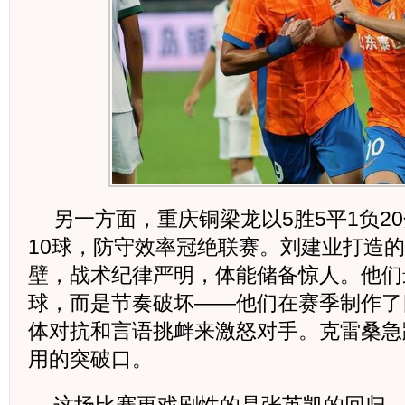
另一方面，重庆铜梁龙以5胜5平1负2
10球，防守效率冠绝联赛。刘建业打造
壁，战术纪律严明，体能储备惊人。他们
球，而是节奏破坏——他们在赛季制作了
体对抗和言语挑衅来激怒对手。克雷桑急
用的突破口。