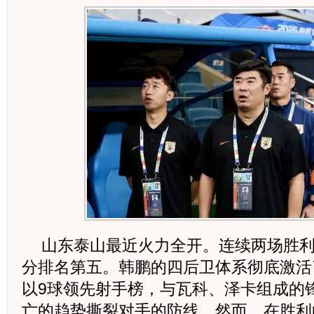
山东泰山最近火力全开。连续两场胜利后
分排名第五。韩鹏的四后卫体系彻底激活
以9球领先射手榜，与瓦科、泽卡组成的
亡的趋势撕裂对手的防线。然而，在胜利