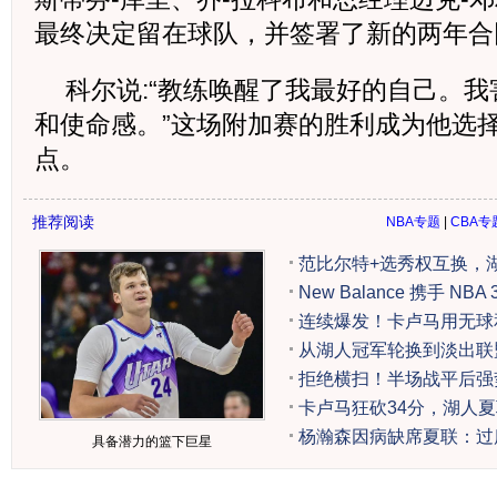
最终决定留在球队，并签署了新的两年合
科尔说:“教练唤醒了我最好的自己。
和使命感。”这场附加赛的胜利成为他选
点。
推荐阅读
NBA专题
|
CBA专
范比尔特+选秀权互换，
New Balance 携手 N
连续爆发！卡卢马用无球
从湖人冠军轮换到淡出联
拒绝横扫！半场战平后强势
卡卢马狂砍34分，湖人
杨瀚森因病缺席夏联：过
具备潜力的篮下巨星