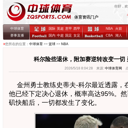
你好，
体育资讯门户
中球体育
国际
英超
意甲
西甲
NBA
火箭
赛事直播
国内
中超
国足
女足
CBA
湖人
您所在的位置：
中球体育
>>
篮球
>>
NBA
科尔险些退休，附加赛逆转改变一切 
2026/5/18 8:04:28 来源:
中球体育网
点击
金州勇士教练史蒂夫-科尔最近透露，
他已经下定决心退休，概率高达95%。
矶快船后，一切都发生了变化。