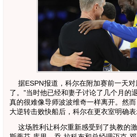
据ESPN报道，科尔在附加赛前一天对
了。”当时他已经和妻子讨论了几个月的
真的很难像导师波波维奇一样离开。然而
大逆转击败快船后，科尔在更衣室明确表示
这场胜利让科尔重新感受到了执教的
斯蒂芬-库里、乔-拉科布和总经理迈克-