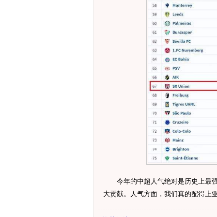
今年的中超人气绝对是历史上最
大贡献。人气方面，我们真的配得上