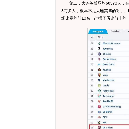
第二，大连英博场均60970人
3万多人，根本不是大连英博的对手。
场比赛的前10名，占据了历史前十的