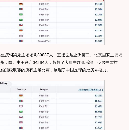
重庆铜梁龙主场场均50857人，直接位居亚洲第二。北京国安主场场
的是，陕西中甲联合34384人，超越了大量中超俱乐部，位居中国前
拉伯顶级联赛的所有主场比赛，展现了中国足球的票房号召力。