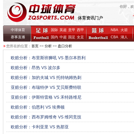
你好，
体育资讯门户
中球体育
国际
英超
意甲
西甲
NBA
火箭
赛事直播
国内
中超
国足
女足
CBA
湖人
您所在的位置：
首页
>>
分析
>>
盘口分析
欧赔分析：布里斯班狮吼 VS 墨尔本胜利
欧赔分析：昂热 VS 波尔多
欧赔分析：加的夫城 VS 托特纳姆热刺
亚赔分析：布瑞特伊 VS 艾贝斯费特联
亚赔分析：伊斯特雷格 VS 禾特路维尼
欧赔分析：伯恩利 VS 埃弗顿
欧赔分析：西布罗姆维奇 VS 维冈竞技
欧赔分析：卡利亚里 VS 热那亚