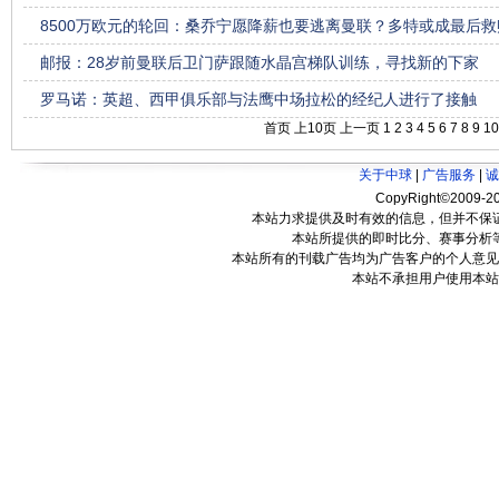
8500万欧元的轮回：桑乔宁愿降薪也要逃离曼联？多特或成最后救
邮报：28岁前曼联后卫门萨跟随水晶宫梯队训练，寻找新的下家
罗马诺：英超、西甲俱乐部与法鹰中场拉松的经纪人进行了接触
首页
上10页
上一页
1
2
3
4
5
6
7
8
9
10
关于中球
|
广告服务
|
诚
CopyRight©2009-20
本站力求提供及时有效的信息，但并不保
本站所提供的即时比分、赛事分析
本站所有的刊载广告均为广告客户的个人意见
本站不承担用户使用本站