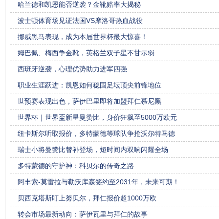
哈兰德和凯恩能否逆袭？金靴赔率大揭秘
波士顿体育场见证法国VS摩洛哥热血战役
挪威黑马表现，成为本届世界杯最大惊喜！
姆巴佩、梅西争金靴，英格兰双子星不甘示弱
西班牙逆袭，心理优势助力进军四强
职业生涯跃进：凯恩如何稳固足坛顶尖前锋地位
世预赛表现出色，萨伊巴里即将加盟拜仁慕尼黑
世界杯｜世界盃新星曼赞比，身价狂飙至5000万欧元
纽卡斯尔听取报价，多特蒙德等球队争抢沃尔特马德
瑞士小将曼赞比替补登场，短时间内双响闪耀全场
多特蒙德的守护神：科贝尔的传奇之路
阿丰索-莫雷拉与勒沃库森签约至2031年，未来可期！
贝西克塔斯盯上努贝尔，拜仁报价超1000万欧
转会市场最新动向：萨伊瓦里与拜仁的故事