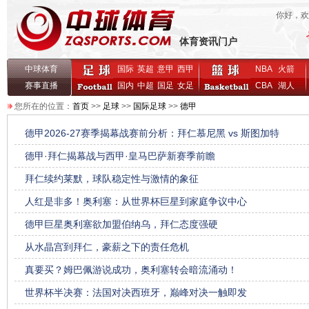
你好，
体育资讯门户
中球体育
国际
英超
意甲
西甲
NBA
火箭
赛事直播
国内
中超
国足
女足
CBA
湖人
您所在的位置：
首页
>>
足球
>>
国际足球
>>
德甲
德甲2026-27赛季揭幕战赛前分析：拜仁慕尼黑 vs 斯图加特
德甲·拜仁揭幕战与西甲·皇马巴萨新赛季前瞻
拜仁续约莱默，球队稳定性与激情的象征
人红是非多！奥利塞：从世界杯巨星到家庭争议中心
德甲巨星奥利塞欲加盟伯纳乌，拜仁态度强硬
从水晶宫到拜仁，豪薪之下的责任危机
真要买？姆巴佩游说成功，奥利塞转会暗流涌动！
世界杯半决赛：法国对决西班牙，巅峰对决一触即发